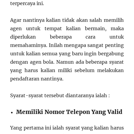
terpercaya ini.
Agar nantinya kalian tidak akan salah memilih
agen untuk tempat kalian bermain, maka
diperlukan beberapa cara untuk
memahaminya. Inilah mengapa sangat penting
untuk kalian semua yang baru ingin bergabung
dengan agen bola. Namun ada beberapa syarat
yang harus kalian miliki sebelum melakukan
pendaftaran nantinya.
Syarat-syarat tersebut diantaranya ialah :
Memiliki Nomor Telepon Yang Valid
Yang pertama ini ialah syarat yang kalian harus