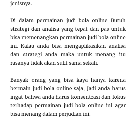
jenisnya.
Di dalam permainan judi bola online Butuh
strategi dan analisa yang tepat dan pas untuk
bisa memenangkan permainan judi bola online
ini. Kalau anda bisa mengaplikasikan analisa
dan strategi anda maka untuk menang itu
rasanya tidak akan sulit sama sekali.
Banyak orang yang bisa kaya hanya karena
bermain judi bola online saja, Jadi anda harus
ingat bahwa anda harus konsentrasi dan fokus
terhadap permainan judi bola online ini agar
bisa menang dalam perjudian ini.