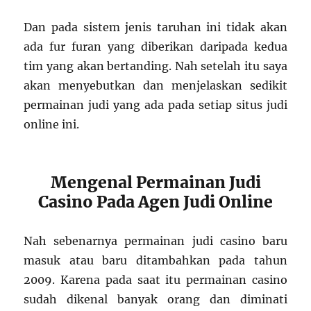
Dan pada sistem jenis taruhan ini tidak akan
ada fur furan yang diberikan daripada kedua
tim yang akan bertanding. Nah setelah itu saya
akan menyebutkan dan menjelaskan sedikit
permainan judi yang ada pada setiap situs judi
online ini.
Mengenal Permainan Judi
Casino Pada Agen Judi Online
Nah sebenarnya permainan judi casino baru
masuk atau baru ditambahkan pada tahun
2009. Karena pada saat itu permainan casino
sudah dikenal banyak orang dan diminati