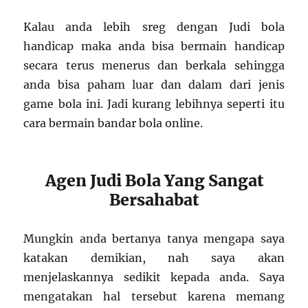
Kalau anda lebih sreg dengan Judi bola
handicap maka anda bisa bermain handicap
secara terus menerus dan berkala sehingga
anda bisa paham luar dan dalam dari jenis
game bola ini. Jadi kurang lebihnya seperti itu
cara bermain bandar bola online.
Agen Judi Bola Yang Sangat
Bersahabat
Mungkin anda bertanya tanya mengapa saya
katakan demikian, nah saya akan
menjelaskannya sedikit kepada anda. Saya
mengatakan hal tersebut karena memang