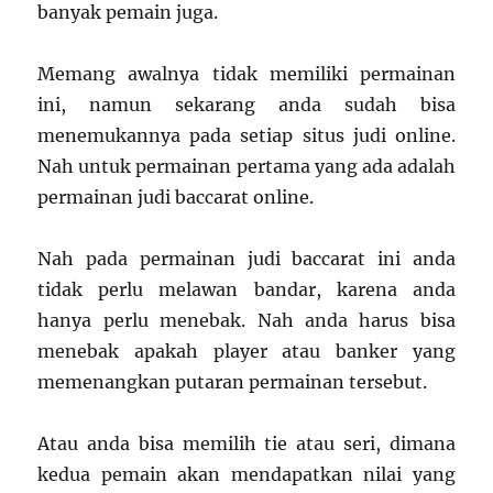
banyak pemain juga.
Memang awalnya tidak memiliki permainan
ini, namun sekarang anda sudah bisa
menemukannya pada setiap situs judi online.
Nah untuk permainan pertama yang ada adalah
permainan judi baccarat online.
Nah pada permainan judi baccarat ini anda
tidak perlu melawan bandar, karena anda
hanya perlu menebak. Nah anda harus bisa
menebak apakah player atau banker yang
memenangkan putaran permainan tersebut.
Atau anda bisa memilih tie atau seri, dimana
kedua pemain akan mendapatkan nilai yang