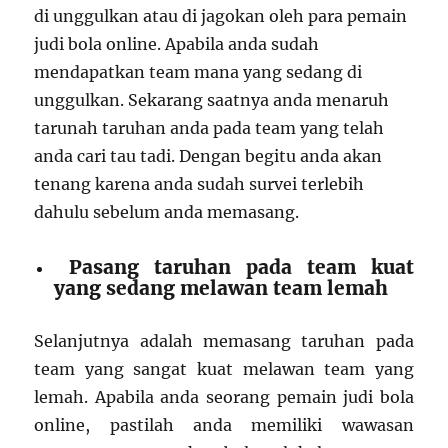
di unggulkan atau di jagokan oleh para pemain
judi bola online. Apabila anda sudah
mendapatkan team mana yang sedang di
unggulkan. Sekarang saatnya anda menaruh
tarunah taruhan anda pada team yang telah
anda cari tau tadi. Dengan begitu anda akan
tenang karena anda sudah survei terlebih
dahulu sebelum anda memasang.
Pasang taruhan pada team kuat
yang sedang melawan team lemah
Selanjutnya adalah memasang taruhan pada
team yang sangat kuat melawan team yang
lemah. Apabila anda seorang pemain judi bola
online, pastilah anda memiliki wawasan