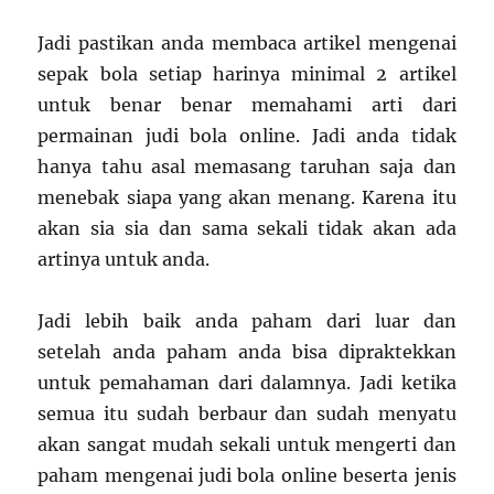
Jadi pastikan anda membaca artikel mengenai
sepak bola setiap harinya minimal 2 artikel
untuk benar benar memahami arti dari
permainan judi bola online. Jadi anda tidak
hanya tahu asal memasang taruhan saja dan
menebak siapa yang akan menang. Karena itu
akan sia sia dan sama sekali tidak akan ada
artinya untuk anda.
Jadi lebih baik anda paham dari luar dan
setelah anda paham anda bisa dipraktekkan
untuk pemahaman dari dalamnya. Jadi ketika
semua itu sudah berbaur dan sudah menyatu
akan sangat mudah sekali untuk mengerti dan
paham mengenai judi bola online beserta jenis