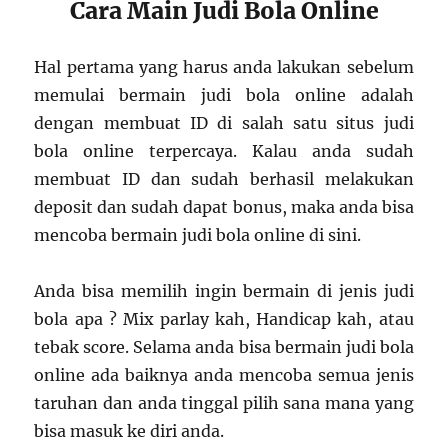
Cara Main Judi Bola Online
Hal pertama yang harus anda lakukan sebelum
memulai bermain judi bola online adalah
dengan membuat ID di salah satu situs judi
bola online terpercaya. Kalau anda sudah
membuat ID dan sudah berhasil melakukan
deposit dan sudah dapat bonus, maka anda bisa
mencoba bermain judi bola online di sini.
Anda bisa memilih ingin bermain di jenis judi
bola apa ? Mix parlay kah, Handicap kah, atau
tebak score. Selama anda bisa bermain judi bola
online ada baiknya anda mencoba semua jenis
taruhan dan anda tinggal pilih sana mana yang
bisa masuk ke diri anda.