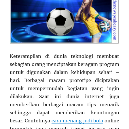
Keterampilan di dunia teknologi membuat
sebagian orang menciptakan beragam program
untuk digunakan dalam kehidupan sehari –
hari. Berbagai macam prototipe diciptakan
untuk mempermudah kegiatan yang ingin
dilakukan. Saat ini dunia internet juga
memberikan berbagai macam tips menarik
sehingga dapat memberikan keuntungan
besar. Contohnya
cara menang judi bola
online
termudah juga menjadi target incaran para