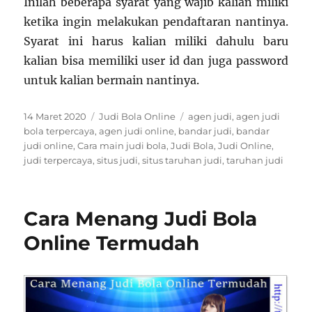
Inilah beberapa syarat yang wajib kalian miliki
ketika ingin melakukan pendaftaran nantinya.
Syarat ini harus kalian miliki dahulu baru
kalian bisa memiliki user id dan juga password
untuk kalian bermain nantinya.
Posted
14 Maret 2020
Categories
Judi Bola Online
Tags
agen judi
,
agen judi
on
bola terpercaya
,
agen judi online
,
bandar judi
,
bandar
judi online
,
Cara main judi bola
,
Judi Bola
,
Judi Online
,
judi terpercaya
,
situs judi
,
situs taruhan judi
,
taruhan judi
Cara Menang Judi Bola
Online Termudah