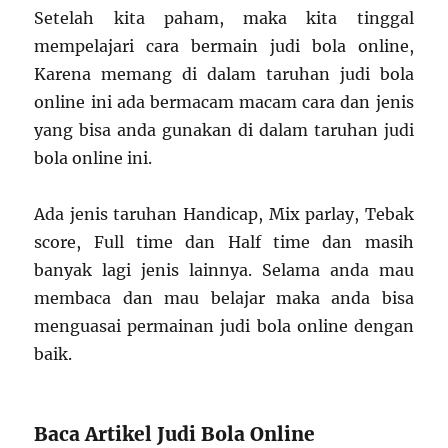
Setelah kita paham, maka kita tinggal
mempelajari cara bermain judi bola online,
Karena memang di dalam taruhan judi bola
online ini ada bermacam macam cara dan jenis
yang bisa anda gunakan di dalam taruhan judi
bola online ini.
Ada jenis taruhan Handicap, Mix parlay, Tebak
score, Full time dan Half time dan masih
banyak lagi jenis lainnya. Selama anda mau
membaca dan mau belajar maka anda bisa
menguasai permainan judi bola online dengan
baik.
Baca Artikel Judi Bola Online