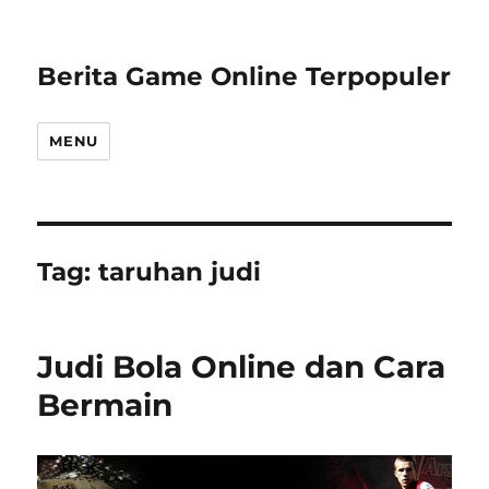
Berita Game Online Terpopuler
MENU
Tag:
taruhan judi
Judi Bola Online dan Cara
Bermain