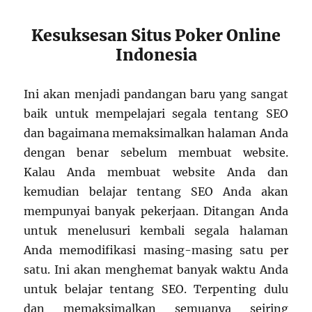
Kesuksesan Situs Poker Online
Indonesia
Ini akan menjadi pandangan baru yang sangat
baik untuk mempelajari segala tentang SEO
dan bagaimana memaksimalkan halaman Anda
dengan benar sebelum membuat website.
Kalau Anda membuat website Anda dan
kemudian belajar tentang SEO Anda akan
mempunyai banyak pekerjaan. Ditangan Anda
untuk menelusuri kembali segala halaman
Anda memodifikasi masing-masing satu per
satu. Ini akan menghemat banyak waktu Anda
untuk belajar tentang SEO. Terpenting dulu
dan memaksimalkan semuanya seiring