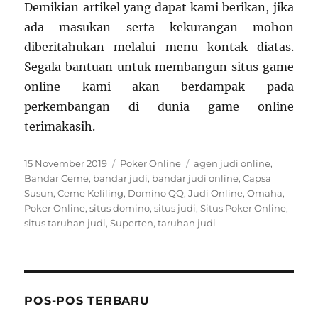
Demikian artikel yang dapat kami berikan, jika
ada masukan serta kekurangan mohon
diberitahukan melalui menu kontak diatas.
Segala bantuan untuk membangun situs game
online kami akan berdampak pada
perkembangan di dunia game online
terimakasih.
Posted
15 November 2019
Categories
Poker Online
Tags
agen judi online
,
on
Bandar Ceme
,
bandar judi
,
bandar judi online
,
Capsa
Susun
,
Ceme Keliling
,
Domino QQ
,
Judi Online
,
Omaha
,
Poker Online
,
situs domino
,
situs judi
,
Situs Poker Online
,
situs taruhan judi
,
Superten
,
taruhan judi
POS-POS TERBARU