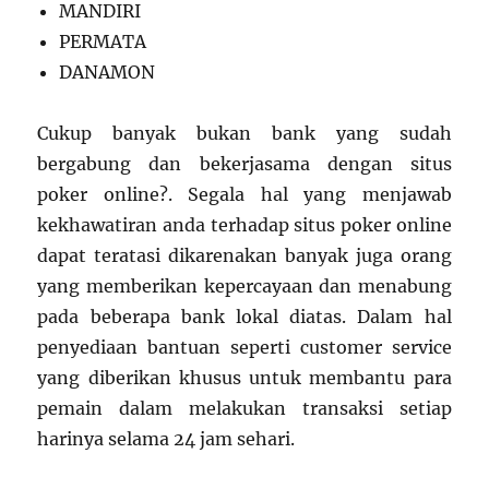
MANDIRI
PERMATA
DANAMON
Cukup banyak bukan bank yang sudah
bergabung dan bekerjasama dengan situs
poker online?. Segala hal yang menjawab
kekhawatiran anda terhadap situs poker online
dapat teratasi dikarenakan banyak juga orang
yang memberikan kepercayaan dan menabung
pada beberapa bank lokal diatas. Dalam hal
penyediaan bantuan seperti customer service
yang diberikan khusus untuk membantu para
pemain dalam melakukan transaksi setiap
harinya selama 24 jam sehari.