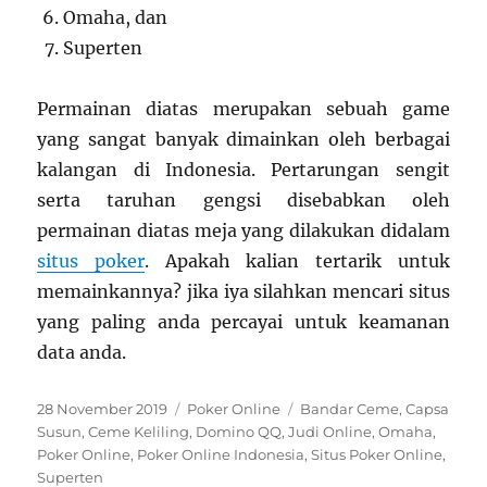
Omaha, dan
Superten
Permainan diatas merupakan sebuah game
yang sangat banyak dimainkan oleh berbagai
kalangan di Indonesia. Pertarungan sengit
serta taruhan gengsi disebabkan oleh
permainan diatas meja yang dilakukan didalam
situs poker
. Apakah kalian tertarik untuk
memainkannya? jika iya silahkan mencari situs
yang paling anda percayai untuk keamanan
data anda.
Posted
28 November 2019
Categories
Poker Online
Tags
Bandar Ceme
,
Capsa
on
Susun
,
Ceme Keliling
,
Domino QQ
,
Judi Online
,
Omaha
,
Poker Online
,
Poker Online Indonesia
,
Situs Poker Online
,
Superten