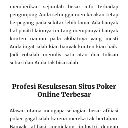
memberikan sejumlah besar info terhadap
pengunjung Anda sehingga mereka akan tetap
berpegang pada sekitar lebih lama. Ada banyak
hal positif lainnya tentang mempunyai banyak
konten namun pada akibatnya yang mesti
Anda ingat ialah kian banyak konten kian baik.
Jadi cobalah menulis satu atau dua tulisan
sehari dan Anda tak bisa salah.
Profesi Kesuksesan Situs Poker
Online Terbesar
Alasan utama mengapa sebagian besar afiliasi
poker gagal ialah karena mereka tak bertahan.
Banyak afiliasi menjelang industri dengan