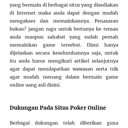
yang bermain di berbagai situs yang disediakan
di Internet maka anda dapat dengan mudah
mengakses dan memainkannya. Penasaran
bukan? jangan ragu untuk bertanya ke teman
anda maupun sahabat yang sudah pernah
memainkan game tersebut. Disni hanya
dijelaskan secara keseluruhannya saja, untuk
itu anda harus mengikuti artikel selanjutnya
agar dapat mendapatkan wawasan serta trik
agar mudah menang dalam bermain game
online uang asli disini.
Dukungan Pada Situs Poker Online
Berbagai dukungan telah diberikan guna