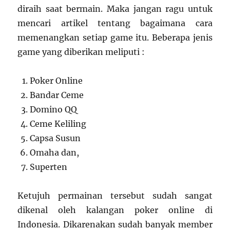
diraih saat bermain. Maka jangan ragu untuk
mencari artikel tentang bagaimana cara
memenangkan setiap game itu. Beberapa jenis
game yang diberikan meliputi :
Poker Online
Bandar Ceme
Domino QQ
Ceme Keliling
Capsa Susun
Omaha dan,
Superten
Ketujuh permainan tersebut sudah sangat
dikenal oleh kalangan poker online di
Indonesia. Dikarenakan sudah banyak member