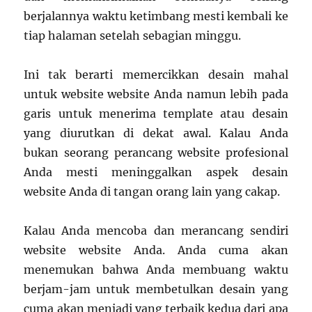
berjalannya waktu ketimbang mesti kembali ke
tiap halaman setelah sebagian minggu.
Ini tak berarti memercikkan desain mahal
untuk website website Anda namun lebih pada
garis untuk menerima template atau desain
yang diurutkan di dekat awal. Kalau Anda
bukan seorang perancang website profesional
Anda mesti meninggalkan aspek desain
website Anda di tangan orang lain yang cakap.
Kalau Anda mencoba dan merancang sendiri
website website Anda. Anda cuma akan
menemukan bahwa Anda membuang waktu
berjam-jam untuk membetulkan desain yang
cuma akan menjadi yang terbaik kedua dari apa