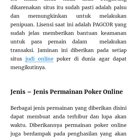
dikarenakan situs itu sudah pasti adalah palsu
dan memungkinkan untuk melakukan
penipuan. Lisensi saat ini adalah PAGCOR yang
sudah jelas memberikan bantuan keamanan
untuk para pemain dalam melakukan
transaksi. Jaminan ini diberikan pada setiap
situs
judi online
poker di dunia agar dapat
mengikutinya.
Jenis – Jenis Permainan Poker Online
Berbagai jenis permainan yang diberikan disini
dapat membuat anda terhibur dan lupa akan
waktu. Diberikannya permainan poker online
juga berdampak pada penghasilan yang akan