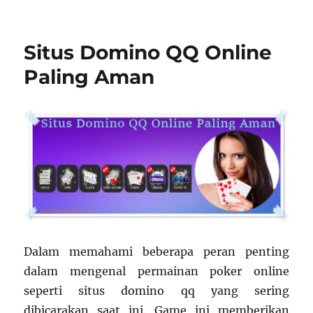
Situs Domino QQ Online
Paling Aman
Dalam memahami beberapa peran penting
dalam mengenal permainan poker online
seperti situs domino qq yang sering
dibicarakan saat ini. Game ini memberikan