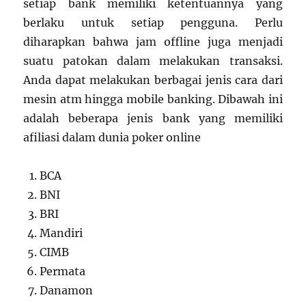
setiap bank memiliki ketentuannya yang
berlaku untuk setiap pengguna. Perlu
diharapkan bahwa jam offline juga menjadi
suatu patokan dalam melakukan transaksi.
Anda dapat melakukan berbagai jenis cara dari
mesin atm hingga mobile banking. Dibawah ini
adalah beberapa jenis bank yang memiliki
afiliasi dalam dunia poker online
BCA
BNI
BRI
Mandiri
CIMB
Permata
Danamon