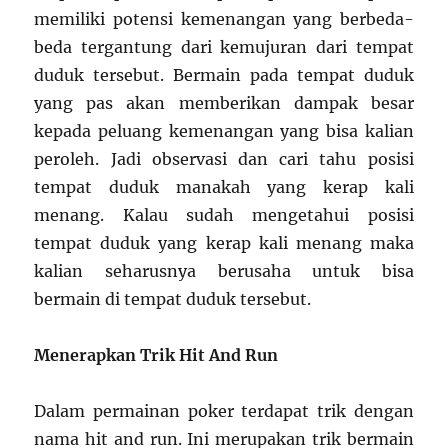
memiliki potensi kemenangan yang berbeda-
beda tergantung dari kemujuran dari tempat
duduk tersebut. Bermain pada tempat duduk
yang pas akan memberikan dampak besar
kepada peluang kemenangan yang bisa kalian
peroleh. Jadi observasi dan cari tahu posisi
tempat duduk manakah yang kerap kali
menang. Kalau sudah mengetahui posisi
tempat duduk yang kerap kali menang maka
kalian seharusnya berusaha untuk bisa
bermain di tempat duduk tersebut.
Menerapkan Trik Hit And Run
Dalam permainan poker terdapat trik dengan
nama hit and run. Ini merupakan trik bermain