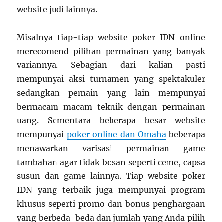
website judi lainnya.
Misalnya tiap-tiap website poker IDN online
merecomend pilihan permainan yang banyak
variannya. Sebagian dari kalian pasti
mempunyai aksi turnamen yang spektakuler
sedangkan pemain yang lain mempunyai
bermacam-macam teknik dengan permainan
uang. Sementara beberapa besar website
mempunyai
poker online dan Omaha
beberapa
menawarkan varisasi permainan game
tambahan agar tidak bosan seperti ceme, capsa
susun dan game lainnya. Tiap website poker
IDN yang terbaik juga mempunyai program
khusus seperti promo dan bonus penghargaan
yang berbeda-beda dan jumlah yang Anda pilih