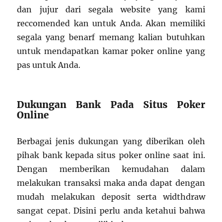
dan jujur ​​dari segala website yang kami
reccomended kan untuk Anda. Akan memiliki
segala yang benarf memang kalian butuhkan
untuk mendapatkan kamar poker online yang
pas untuk Anda.
Dukungan Bank Pada Situs Poker
Online
Berbagai jenis dukungan yang diberikan oleh
pihak bank kepada situs poker online saat ini.
Dengan memberikan kemudahan dalam
melakukan transaksi maka anda dapat dengan
mudah melakukan deposit serta widthdraw
sangat cepat. Disini perlu anda ketahui bahwa