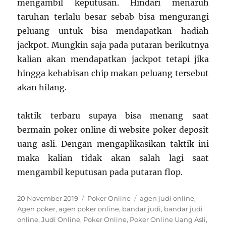
mengambil keputusan. Hindari menaruh
taruhan terlalu besar sebab bisa mengurangi
peluang untuk bisa mendapatkan hadiah
jackpot. Mungkin saja pada putaran berikutnya
kalian akan mendapatkan jackpot tetapi jika
hingga kehabisan chip makan peluang tersebut
akan hilang.
taktik terbaru supaya bisa menang saat
bermain poker online di website poker deposit
uang asli. Dengan mengaplikasikan taktik ini
maka kalian tidak akan salah lagi saat
mengambil keputusan pada putaran flop.
Posted
20 November 2019
Categories
Poker Online
Tags
agen judi online
,
on
Agen poker
,
agen poker online
,
bandar judi
,
bandar judi
online
,
Judi Online
,
Poker Online
,
Poker Online Uang Asli
,