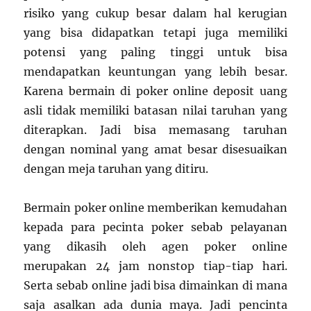
risiko yang cukup besar dalam hal kerugian
yang bisa didapatkan tetapi juga memiliki
potensi yang paling tinggi untuk bisa
mendapatkan keuntungan yang lebih besar.
Karena bermain di poker online deposit uang
asli tidak memiliki batasan nilai taruhan yang
diterapkan. Jadi bisa memasang taruhan
dengan nominal yang amat besar disesuaikan
dengan meja taruhan yang ditiru.
Bermain poker online memberikan kemudahan
kepada para pecinta poker sebab pelayanan
yang dikasih oleh agen poker online
merupakan 24 jam nonstop tiap-tiap hari.
Serta sebab online jadi bisa dimainkan di mana
saja asalkan ada dunia maya. Jadi pencinta