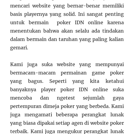
mencari website yang bernar-benar memiliki
basis playernya yang solid. Ini sangat penting
untuk bermain poker IDN online karena
menentukan bahwa akan selalu ada tindakan
dalam bermain dan taruhan yang paling kalian
gemari.
Kami juga suka website yang mempunyai
bermacam-macam permainan game poker
yang bagus. Seperti yang kita ketahui
banyaknya player poker IDN online suka
mencoba dan ngetest sejumlah gaya
pertempuran dimeja poker yang berbeda. Kami
juga mengamati beberapa perangkat lunak
yang biasa dipakai setiap agen di website poker
terbaik. Kami juga mengukur perangkat lunak