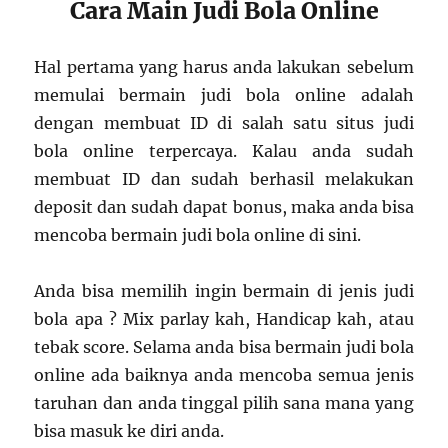
Cara Main Judi Bola Online
Hal pertama yang harus anda lakukan sebelum
memulai bermain judi bola online adalah
dengan membuat ID di salah satu situs judi
bola online terpercaya. Kalau anda sudah
membuat ID dan sudah berhasil melakukan
deposit dan sudah dapat bonus, maka anda bisa
mencoba bermain judi bola online di sini.
Anda bisa memilih ingin bermain di jenis judi
bola apa ? Mix parlay kah, Handicap kah, atau
tebak score. Selama anda bisa bermain judi bola
online ada baiknya anda mencoba semua jenis
taruhan dan anda tinggal pilih sana mana yang
bisa masuk ke diri anda.