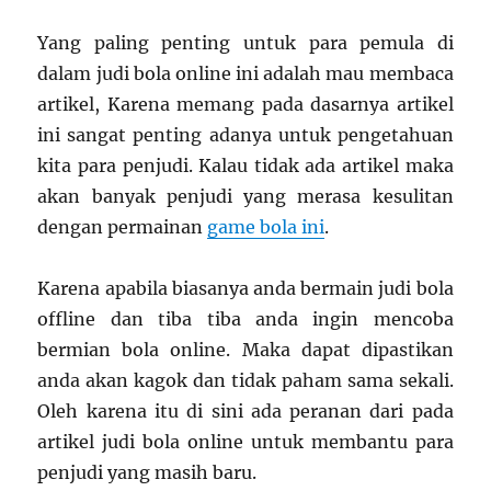
Yang paling penting untuk para pemula di
dalam judi bola online ini adalah mau membaca
artikel, Karena memang pada dasarnya artikel
ini sangat penting adanya untuk pengetahuan
kita para penjudi. Kalau tidak ada artikel maka
akan banyak penjudi yang merasa kesulitan
dengan permainan
game bola ini
.
Karena apabila biasanya anda bermain judi bola
offline dan tiba tiba anda ingin mencoba
bermian bola online. Maka dapat dipastikan
anda akan kagok dan tidak paham sama sekali.
Oleh karena itu di sini ada peranan dari pada
artikel judi bola online untuk membantu para
penjudi yang masih baru.