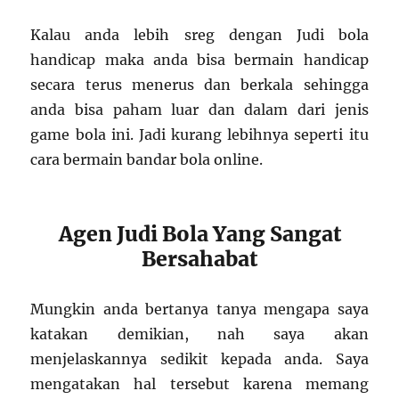
Kalau anda lebih sreg dengan Judi bola
handicap maka anda bisa bermain handicap
secara terus menerus dan berkala sehingga
anda bisa paham luar dan dalam dari jenis
game bola ini. Jadi kurang lebihnya seperti itu
cara bermain bandar bola online.
Agen Judi Bola Yang Sangat
Bersahabat
Mungkin anda bertanya tanya mengapa saya
katakan demikian, nah saya akan
menjelaskannya sedikit kepada anda. Saya
mengatakan hal tersebut karena memang