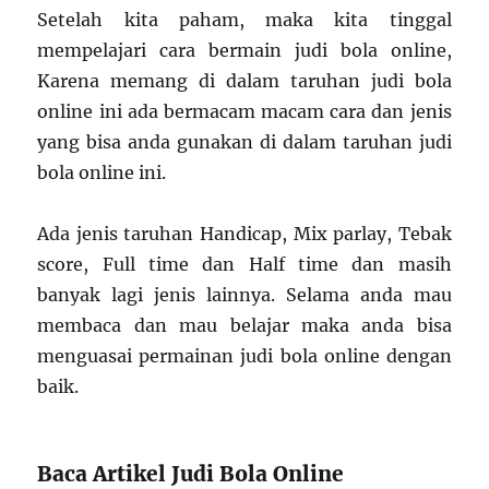
Setelah kita paham, maka kita tinggal
mempelajari cara bermain judi bola online,
Karena memang di dalam taruhan judi bola
online ini ada bermacam macam cara dan jenis
yang bisa anda gunakan di dalam taruhan judi
bola online ini.
Ada jenis taruhan Handicap, Mix parlay, Tebak
score, Full time dan Half time dan masih
banyak lagi jenis lainnya. Selama anda mau
membaca dan mau belajar maka anda bisa
menguasai permainan judi bola online dengan
baik.
Baca Artikel Judi Bola Online