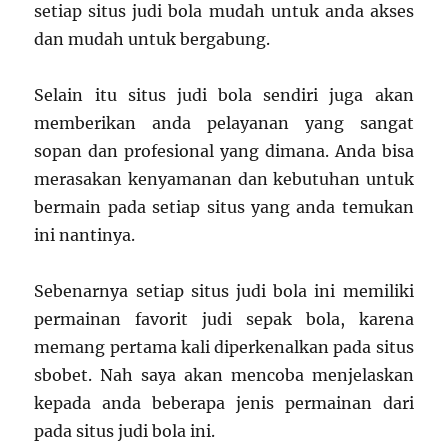
setiap situs judi bola mudah untuk anda akses
dan mudah untuk bergabung.
Selain itu situs judi bola sendiri juga akan
memberikan anda pelayanan yang sangat
sopan dan profesional yang dimana. Anda bisa
merasakan kenyamanan dan kebutuhan untuk
bermain pada setiap situs yang anda temukan
ini nantinya.
Sebenarnya setiap situs judi bola ini memiliki
permainan favorit judi sepak bola, karena
memang pertama kali diperkenalkan pada situs
sbobet. Nah saya akan mencoba menjelaskan
kepada anda beberapa jenis permainan dari
pada situs judi bola ini.