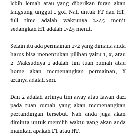
lebih lemah atau yang diberikan furan akan
langsung unggul 1 gol. Nah untuk FT dan HT,
full time adalah waktunya 2×45 menit
sedangkan HT adalah 1×45 menit.
Selain itu ada permainan 1×2 yang dimana anda
harus bisa menentukan pilihan yaitu 1, x, atau
2. Maksudnya 1 adalah tim tuan rumah atau
home akan memenangkan permainan, X
artinya adalah seri.
Dan 2 adalah artinya tim away atau lawan dari
pada tuan rumah yang akan memenangkan
pertandingan tersebut. Nah anda juga akan
diminta untuk memilih waktu yang akan anda
mainkan apakah FT atau HT.