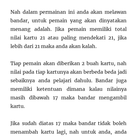
Nah dalam permainan ini anda akan melawan
bandar, untuk pemain yang akan dinyatakan
menang adalah. Jika pemain memiliki total
nilai kartu 21 atau paling mendekati 21, jika
lebih dari 21 maka anda akan kalah.
Tiap pemain akan diberikan 2 buah kartu, nah
nilai pada tiap kartunya akan berbeda beda jadi
sebaiknya anda pelajari dahulu. Bandar juga
memiliki ketentuan dimana kalau nilainya
masih dibawah 17 maka bandar mengambil
kartu.
Jika sudah diatas 17 maka bandar tidak boleh
menambah kartu lagi, nah untuk anda, anda