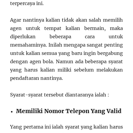
terpercaya ini.
Agar nantinya kalian tidak akan salah memilih
agen untuk tempat kalian bermain, maka
diperlukan beberapa cara untuk
memahaminya. Inilah mengapa sangat penting
untuk kalian semua yang baru ingin bergabung
dengan agen bola. Namun ada beberapa syarat
yang harus kalian miliki sebelum melakukan
pendaftaran nantinya.
Syarat-syarat tersebut diantaranya ialah :
Memiliki Nomor Telepon Yang Valid
Yang pertama ini ialah syarat yang kalian harus