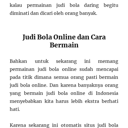
kalau permainan judi bola daring begitu
diminati dan dicari oleh orang banyak.
Judi Bola Online dan Cara
Bermain
Bahkan untuk sekarang ini memang
permainan judi bola online sudah mencapai
pada titik dimana semua orang pasti bermain
judi bola online. Dan karena banyaknya orang
yang bermain judi bola online di Indonesia
menyebabkan kita harus lebih ekstra berhati
hati.
Karena sekarang ini otomatis situs judi bola