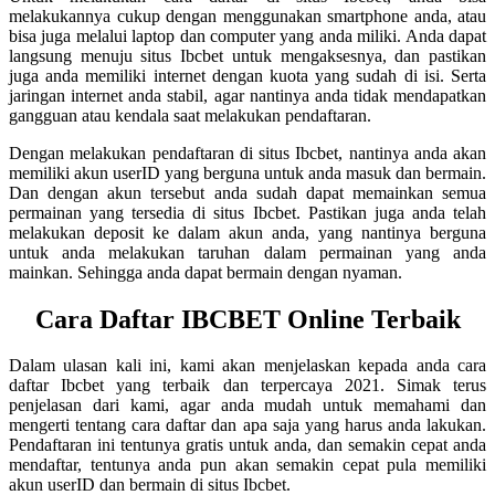
melakukannya cukup dengan menggunakan smartphone anda, atau
bisa juga melalui laptop dan computer yang anda miliki. Anda dapat
langsung menuju situs Ibcbet untuk mengaksesnya, dan pastikan
juga anda memiliki internet dengan kuota yang sudah di isi. Serta
jaringan internet anda stabil, agar nantinya anda tidak mendapatkan
gangguan atau kendala saat melakukan pendaftaran.
Dengan melakukan pendaftaran di situs Ibcbet, nantinya anda akan
memiliki akun userID yang berguna untuk anda masuk dan bermain.
Dan dengan akun tersebut anda sudah dapat memainkan semua
permainan yang tersedia di situs Ibcbet. Pastikan juga anda telah
melakukan deposit ke dalam akun anda, yang nantinya berguna
untuk anda melakukan taruhan dalam permainan yang anda
mainkan. Sehingga anda dapat bermain dengan nyaman.
Cara Daftar IBCBET Online Terbaik
Dalam ulasan kali ini, kami akan menjelaskan kepada anda cara
daftar Ibcbet yang terbaik dan terpercaya 2021. Simak terus
penjelasan dari kami, agar anda mudah untuk memahami dan
mengerti tentang cara daftar dan apa saja yang harus anda lakukan.
Pendaftaran ini tentunya gratis untuk anda, dan semakin cepat anda
mendaftar, tentunya anda pun akan semakin cepat pula memiliki
akun userID dan bermain di situs Ibcbet.