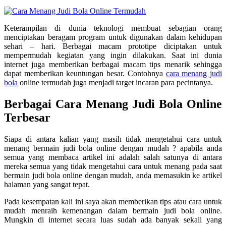
Keterampilan di dunia teknologi membuat sebagian orang
menciptakan beragam program untuk digunakan dalam kehidupan
sehari – hari. Berbagai macam prototipe diciptakan untuk
mempermudah kegiatan yang ingin dilakukan. Saat ini dunia
internet juga memberikan berbagai macam tips menarik sehingga
dapat memberikan keuntungan besar. Contohnya
cara menang judi
bola
online termudah juga menjadi target incaran para pecintanya.
Berbagai Cara Menang Judi Bola Online
Terbesar
Siapa di antara kalian yang masih tidak mengetahui cara untuk
menang bermain judi bola online dengan mudah ? apabila anda
semua yang membaca artikel ini adalah salah satunya di antara
mereka semua yang tidak mengetahui cara untuk menang pada saat
bermain judi bola online dengan mudah, anda memasukin ke artikel
halaman yang sangat tepat.
Pada kesempatan kali ini saya akan memberikan tips atau cara untuk
mudah menraih kemenangan dalam bermain judi bola online.
Mungkin di internet secara luas sudah ada banyak sekali yang