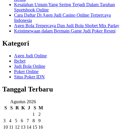
Kesalahan Umum Yang Sering Terjadi Dalam Taruhan
Sportsbook Online
Cara Daftar Di Agen Judi Casino Online Terpercaya
Indonesia
Agen Bola Terpercaya Dan Judi Bola Sbobet Mix Parlay
Keistimewaan dalam Bermain Game Judi Poker Resmi
Kategori
Agen Judi Online
Ibcbet
Judi Bola Online
Poker Online
Situs Poker IDN
Tanggal Terbaru
Agustus 2026
S
S
R
K
J
S
M
1
2
3
4
5
6
7
8
9
10
11
12
13
14
15
16