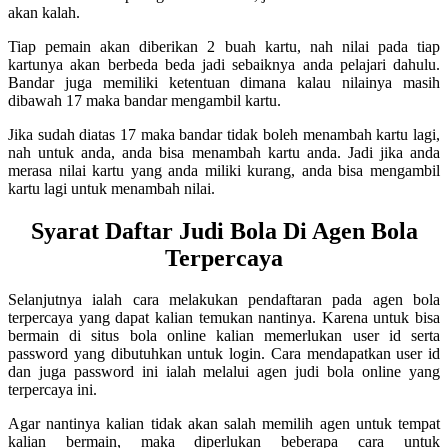
akan kalah.
Tiap pemain akan diberikan 2 buah kartu, nah nilai pada tiap
kartunya akan berbeda beda jadi sebaiknya anda pelajari dahulu.
Bandar juga memiliki ketentuan dimana kalau nilainya masih
dibawah 17 maka bandar mengambil kartu.
Jika sudah diatas 17 maka bandar tidak boleh menambah kartu lagi,
nah untuk anda, anda bisa menambah kartu anda. Jadi jika anda
merasa nilai kartu yang anda miliki kurang, anda bisa mengambil
kartu lagi untuk menambah nilai.
Syarat Daftar Judi Bola Di Agen Bola
Terpercaya
Selanjutnya ialah cara melakukan pendaftaran pada agen bola
terpercaya yang dapat kalian temukan nantinya. Karena untuk bisa
bermain di situs bola online kalian memerlukan user id serta
password yang dibutuhkan untuk login. Cara mendapatkan user id
dan juga password ini ialah melalui agen judi bola online yang
terpercaya ini.
Agar nantinya kalian tidak akan salah memilih agen untuk tempat
kalian bermain, maka diperlukan beberapa cara untuk