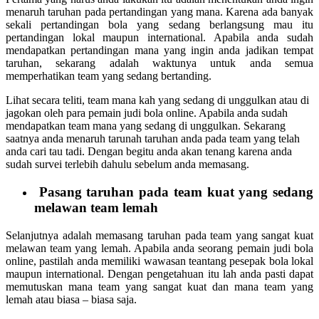
menaruh taruhan pada pertandingan yang mana. Karena ada banyak
sekali pertandingan bola yang sedang berlangsung mau itu
pertandingan lokal maupun international. Apabila anda sudah
mendapatkan pertandingan mana yang ingin anda jadikan tempat
taruhan, sekarang adalah waktunya untuk anda semua
memperhatikan team yang sedang bertanding.
Lihat secara teliti, team mana kah yang sedang di unggulkan atau di
jagokan oleh para pemain judi bola online. Apabila anda sudah
mendapatkan team mana yang sedang di unggulkan. Sekarang
saatnya anda menaruh tarunah taruhan anda pada team yang telah
anda cari tau tadi. Dengan begitu anda akan tenang karena anda
sudah survei terlebih dahulu sebelum anda memasang.
Pasang taruhan pada team kuat yang sedang
melawan team lemah
Selanjutnya adalah memasang taruhan pada team yang sangat kuat
melawan team yang lemah. Apabila anda seorang pemain judi bola
online, pastilah anda memiliki wawasan teantang pesepak bola lokal
maupun international. Dengan pengetahuan itu lah anda pasti dapat
memutuskan mana team yang sangat kuat dan mana team yang
lemah atau biasa – biasa saja.