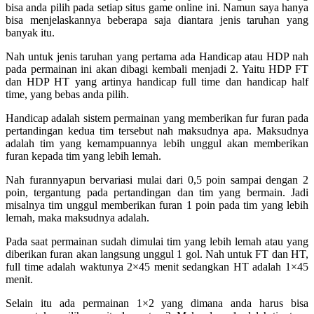
bisa anda pilih pada setiap situs game online ini. Namun saya hanya
bisa menjelaskannya beberapa saja diantara jenis taruhan yang
banyak itu.
Nah untuk jenis taruhan yang pertama ada Handicap atau HDP nah
pada permainan ini akan dibagi kembali menjadi 2. Yaitu HDP FT
dan HDP HT yang artinya handicap full time dan handicap half
time, yang bebas anda pilih.
Handicap adalah sistem permainan yang memberikan fur furan pada
pertandingan kedua tim tersebut nah maksudnya apa. Maksudnya
adalah tim yang kemampuannya lebih unggul akan memberikan
furan kepada tim yang lebih lemah.
Nah furannyapun bervariasi mulai dari 0,5 poin sampai dengan 2
poin, tergantung pada pertandingan dan tim yang bermain. Jadi
misalnya tim unggul memberikan furan 1 poin pada tim yang lebih
lemah, maka maksudnya adalah.
Pada saat permainan sudah dimulai tim yang lebih lemah atau yang
diberikan furan akan langsung unggul 1 gol. Nah untuk FT dan HT,
full time adalah waktunya 2×45 menit sedangkan HT adalah 1×45
menit.
Selain itu ada permainan 1×2 yang dimana anda harus bisa