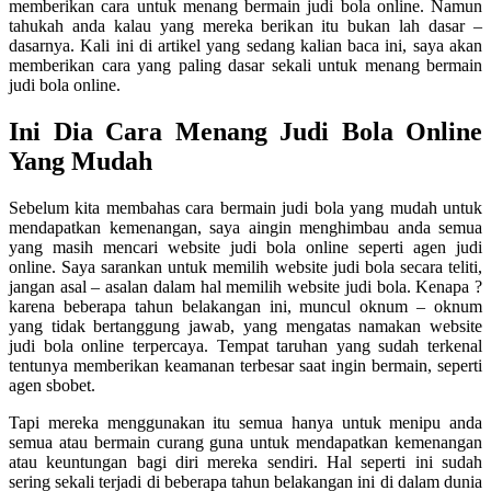
memberikan cara untuk menang bermain judi bola online. Namun
tahukah anda kalau yang mereka berikan itu bukan lah dasar –
dasarnya. Kali ini di artikel yang sedang kalian baca ini, saya akan
memberikan cara yang paling dasar sekali untuk menang bermain
judi bola online.
Ini Dia Cara Menang Judi Bola Online
Yang Mudah
Sebelum kita membahas cara bermain judi bola yang mudah untuk
mendapatkan kemenangan, saya aingin menghimbau anda semua
yang masih mencari website judi bola online seperti agen judi
online. Saya sarankan untuk memilih website judi bola secara teliti,
jangan asal – asalan dalam hal memilih website judi bola. Kenapa ?
karena beberapa tahun belakangan ini, muncul oknum – oknum
yang tidak bertanggung jawab, yang mengatas namakan website
judi bola online terpercaya. Tempat taruhan yang sudah terkenal
tentunya memberikan keamanan terbesar saat ingin bermain, seperti
agen sbobet.
Tapi mereka menggunakan itu semua hanya untuk menipu anda
semua atau bermain curang guna untuk mendapatkan kemenangan
atau keuntungan bagi diri mereka sendiri. Hal seperti ini sudah
sering sekali terjadi di beberapa tahun belakangan ini di dalam dunia