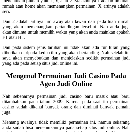
menentukan pilihan yaitu 1, x, atau 2. Maksudnya 1 adalah tim tuan
rumah atau home akan memenangkan permainan, X artinya adalah
seri.
Dan 2 adalah artinya tim away atau lawan dari pada tuan rumah
yang akan memenangkan pertandingan tersebut. Nah anda juga
akan diminta untuk memilih waktu yang akan anda mainkan apakah
FT atau HT.
Dan pada sistem jenis taruhan ini tidak akan ada fur furan yang
diberikan daripada kedua tim yang akan bertanding. Nah setelah itu
saya akan menyebutkan dan menjelaskan sedikit permainan judi
yang ada pada setiap situs judi online ini.
Mengenal Permainan Judi Casino Pada
Agen Judi Online
Nah sebenarnya permainan judi casino baru masuk atau baru
ditambahkan pada tahun 2009. Karena pada saat itu permainan
casino sudah dikenal banyak orang dan diminati banyak pemain
juga.
Memang awalnya tidak memiliki permainan ini, namun sekarang
anda sudah bisa menemukannya pada setiap situs judi online. Nah