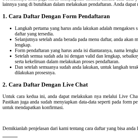
lainnya yang di butuhkan dalam melakukan pendaftaran. Anda dapat me
1. Cara Daftar Dengan Form Pendaftaran
Langkah pertama yang harus anda lakukan adalah mengakses situ
daftar yang tersedia.
Selanjutnya setelah anda berada pada menu daftar, anda akan m
lengkap.
Form pendaftaran yang harus anda isi diantaranya, nama lengk
Setelah semua sudah ada isi dengan valid dan lengkap, sebaikn
serta kekeliruan dalam melakukan proses pendaftaran.
Dan setelah semuanya sudah anda lakukan, untuk langkah tera
dilakukan prosesnya.
2. Cara Daftar Dengan Live Chat
Untuk cara kedua ini, anda dapat melakukan nya melalui Live Chat
Pastikan juga anda sudah menyiapkan data-data seperti pada form p
untuk mendapatkan konfirmasi.
Demikianlah penjelasan dari kami tentang cara daftar yang bisa anda