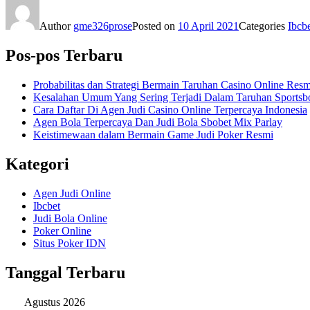
Author
gme326prose
Posted on
10 April 2021
Categories
Ibcb
Pos-pos Terbaru
Probabilitas dan Strategi Bermain Taruhan Casino Online Resm
Kesalahan Umum Yang Sering Terjadi Dalam Taruhan Sportsb
Cara Daftar Di Agen Judi Casino Online Terpercaya Indonesia
Agen Bola Terpercaya Dan Judi Bola Sbobet Mix Parlay
Keistimewaan dalam Bermain Game Judi Poker Resmi
Kategori
Agen Judi Online
Ibcbet
Judi Bola Online
Poker Online
Situs Poker IDN
Tanggal Terbaru
Agustus 2026