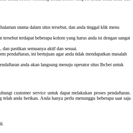
halaman utama dalam situs tersebut, dan anda tinggal klik menu
m tersebut terdapat beberapa kolom yang harus anda isi dengan sangat
 dan pastikan semuanya aktif dan sesuai.
orm pendaftaran, ini bertujuan agar anda tidak mendapatkan masalah
daftaran anda akan langsung menuju operator situs Ibcbet untuk
ubungi customer service untuk dapat melakukan proses pendaftaran.
g telah anda berikan. Anda hanya perlu menunggu beberapa saat saja
l.