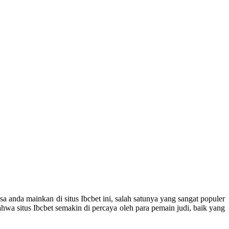
 anda mainkan di situs Ibcbet ini, salah satunya yang sangat populer
ahwa situs Ibcbet semakin di percaya oleh para pemain judi, baik yang