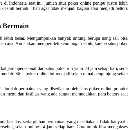
di Indonesia saat ini, jumlah situs poker online penipu justru lebih
 lebih berhati – hati agar tidak menjadi bagian atau menjadi bettors
n Bermain
i lebih besar. Mengumpulkan banyak untung berupa uang asli bisa
erpercaya. Anda akan memperoleh keuntungan lebih, karena situs poker
at jam operasional dari situs poker idn yaitu 24 jam setiap hari, serta
 mudah. Situs poker online ini menjadi selalu ramai pengunjung setiap
ni. Jumlah permainan yang disediakan oleh situs poker online populer
apan menu dan fasilitas yang ada sangat memudahkan para bettors saat
, fasilitas, serta pilihan permainan yang disediakan. Tidak hanya itu
rsebut, selalu online 24 jam setiap hari. Cara untuk bisa mengakses