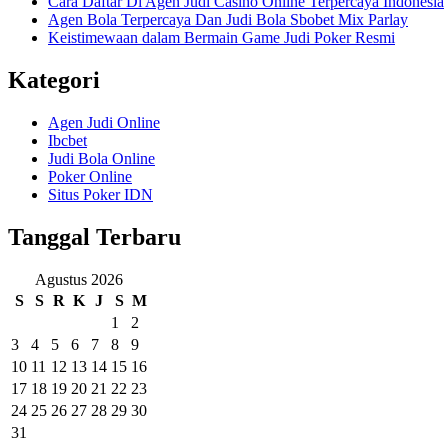
Cara Daftar Di Agen Judi Casino Online Terpercaya Indonesia
Agen Bola Terpercaya Dan Judi Bola Sbobet Mix Parlay
Keistimewaan dalam Bermain Game Judi Poker Resmi
Kategori
Agen Judi Online
Ibcbet
Judi Bola Online
Poker Online
Situs Poker IDN
Tanggal Terbaru
Agustus 2026
S
S
R
K
J
S
M
1
2
3
4
5
6
7
8
9
10
11
12
13
14
15
16
17
18
19
20
21
22
23
24
25
26
27
28
29
30
31