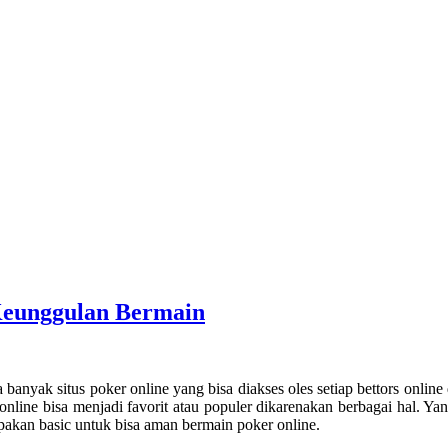
 Keunggulan Bermain
yak situs poker online yang bisa diakses oles setiap bettors online di
 online bisa menjadi favorit atau populer dikarenakan berbagai hal. Yan
pakan basic untuk bisa aman bermain poker online.