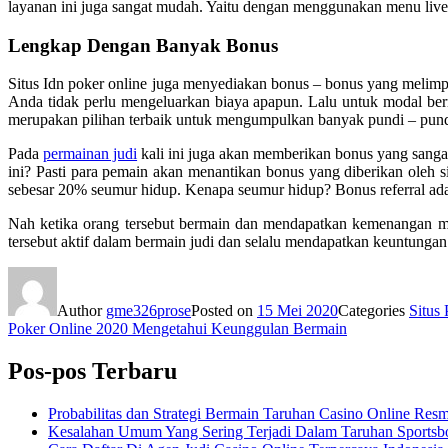
layanan ini juga sangat mudah. Yaitu dengan menggunakan menu live 
Lengkap Dengan Banyak Bonus
Situs Idn poker online juga menyediakan bonus – bonus yang melimpah
Anda tidak perlu mengeluarkan biaya apapun. Lalu untuk modal berm
merupakan pilihan terbaik untuk mengumpulkan banyak pundi – pundi 
Pada
permainan judi
kali ini juga akan memberikan bonus yang sanga
ini? Pasti para pemain akan menantikan bonus yang diberikan oleh sit
sebesar 20% seumur hidup. Kenapa seumur hidup? Bonus referral ada
Nah ketika orang tersebut bermain dan mendapatkan kemenangan ma
tersebut aktif dalam bermain judi dan selalu mendapatkan keuntunga
Author
gme326prose
Posted on
15 Mei 2020
Categories
Situs
Poker Online 2020 Mengetahui Keunggulan Bermain
Pos-pos Terbaru
Probabilitas dan Strategi Bermain Taruhan Casino Online Resm
Kesalahan Umum Yang Sering Terjadi Dalam Taruhan Sportsb