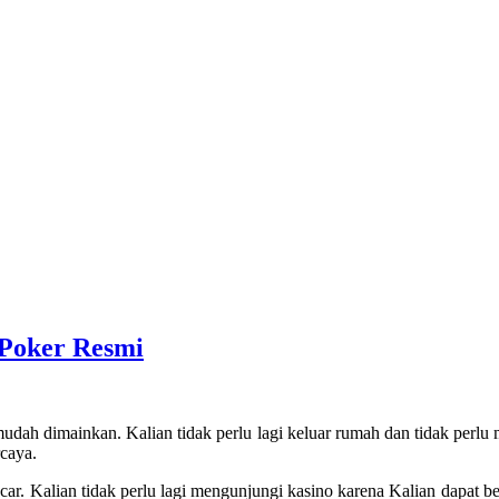
Poker Resmi
udah dimainkan. Kalian tidak perlu lagi keluar rumah dan tidak perlu
rcaya.
r. Kalian tidak perlu lagi mengunjungi kasino karena Kalian dapat ber