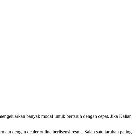
 mengeluarkan banyak modal untuk bertaruh dengan cepat. Jika Kalian
main dengan dealer online berlisensi resmi. Salah satu taruhan paling