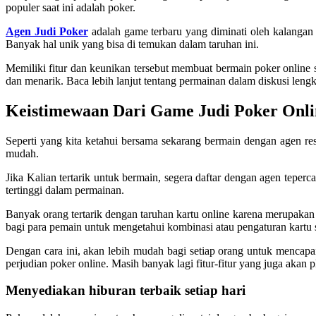
populer saat ini adalah poker.
Agen Judi Poker
adalah game terbaru yang diminati oleh kalangan
Banyak hal unik yang bisa di temukan dalam taruhan ini.
Memiliki fitur dan keunikan tersebut membuat bermain poker online
dan menarik. Baca lebih lanjut tentang permainan dalam diskusi leng
Keistimewaan Dari Game Judi Poker Onli
Seperti yang kita ketahui bersama sekarang bermain dengan agen re
mudah.
Jika Kalian tertarik untuk bermain, segera daftar dengan agen tep
tertinggi dalam permainan.
Banyak orang tertarik dengan taruhan kartu online karena merupaka
bagi para pemain untuk mengetahui kombinasi atau pengaturan kartu s
Dengan cara ini, akan lebih mudah bagi setiap orang untuk mencapai
perjudian poker online. Masih banyak lagi fitur-fitur yang juga akan pl
Menyediakan hiburan terbaik setiap hari