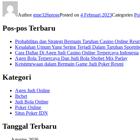
Author
gme326prose
Posted on
4 Februari 2023
Categories
Po
Pos-pos Terbaru
Probabilitas dan Strategi Bermain Taruhan Casino Online Resm
Kesalahan Umum Yang Sering Terjadi Dalam Taruhan Sportsb
Cara Daftar Di Agen Judi Casino Online Terpercaya Indonesia
Agen Bola Terpercaya Dan Judi Bola Sbobet Mix Parlay
Keistimewaan dalam Bermain Game Judi Poker Resmi
Kategori
Agen Judi Online
Ibcbet
Judi Bola Online
Poker Online
Situs Poker IDN
Tanggal Terbaru
Agustus 2026