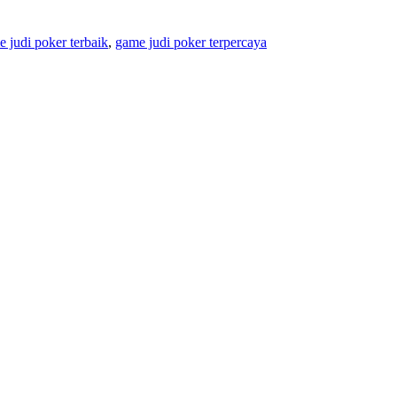
 judi poker terbaik
,
game judi poker terpercaya