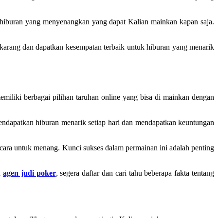
ah hiburan yang menyenangkan yang dapat Kalian mainkan kapan saja.
ekarang dan dapatkan kesempatan terbaik untuk hiburan yang menarik
emiliki berbagai pilihan taruhan online yang bisa di mainkan dengan
mendapatkan hiburan menarik setiap hari dan mendapatkan keuntungan
cara untuk menang. Kunci sukses dalam permainan ini adalah penting
n
agen judi poker
, segera daftar dan cari tahu beberapa fakta tentang