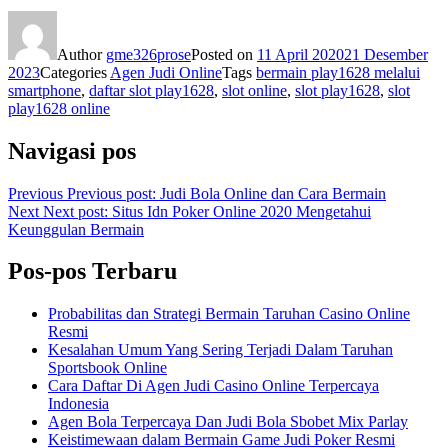
Author
gme326prose
Posted on
11 April 2020
21 Desember
2023
Categories
Agen Judi Online
Tags
bermain play1628 melalui
smartphone
,
daftar slot play1628
,
slot online
,
slot play1628
,
slot
play1628 online
Navigasi pos
Previous
Previous post:
Judi Bola Online dan Cara Bermain
Next
Next post:
Situs Idn Poker Online 2020 Mengetahui
Keunggulan Bermain
Pos-pos Terbaru
Probabilitas dan Strategi Bermain Taruhan Casino Online
Resmi
Kesalahan Umum Yang Sering Terjadi Dalam Taruhan
Sportsbook Online
Cara Daftar Di Agen Judi Casino Online Terpercaya
Indonesia
Agen Bola Terpercaya Dan Judi Bola Sbobet Mix Parlay
Keistimewaan dalam Bermain Game Judi Poker Resmi