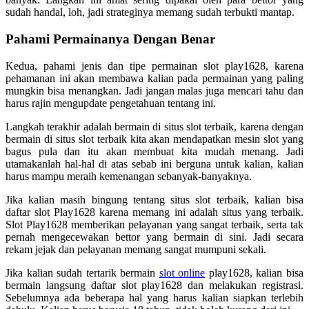
sudah handal, loh, jadi strateginya memang sudah terbukti mantap.
Pahami Permainanya Dengan Benar
Kedua, pahami jenis dan tipe permainan slot play1628, karena
pehamanan ini akan membawa kalian pada permainan yang paling
mungkin bisa menangkan. Jadi jangan malas juga mencari tahu dan
harus rajin mengupdate pengetahuan tentang ini.
Langkah terakhir adalah bermain di situs slot terbaik, karena dengan
bermain di situs slot terbaik kita akan mendapatkan mesin slot yang
bagus pula dan itu akan membuat kita mudah menang. Jadi
utamakanlah hal-hal di atas sebab ini berguna untuk kalian, kalian
harus mampu meraih kemenangan sebanyak-banyaknya.
Jika kalian masih bingung tentang situs slot terbaik, kalian bisa
daftar slot Play1628 karena memang ini adalah situs yang terbaik.
Slot Play1628 memberikan pelayanan yang sangat terbaik, serta tak
pernah mengecewakan bettor yang bermain di sini. Jadi secara
rekam jejak dan pelayanan memang sangat mumpuni sekali.
Jika kalian sudah tertarik bermain
slot online
play1628, kalian bisa
bermain langsung daftar slot play1628 dan melakukan registrasi.
Sebelumnya ada beberapa hal yang harus kalian siapkan terlebih