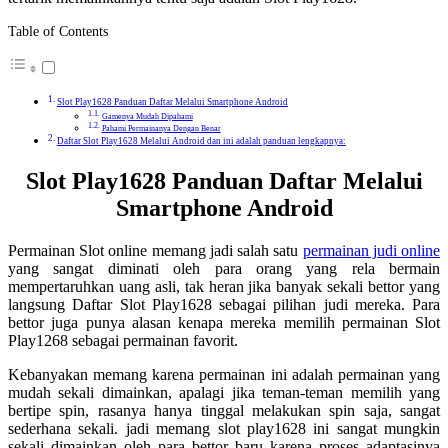
Table of Contents
Slot Play1628 Panduan Daftar Melalui Smartphone Android
Gamenya Mudah Dipahami
Pahami Permainanya Dengan Benar
Daftar Slot Play1628 Melalui Android dan ini adalah panduan lengkapnya:
Slot Play1628 Panduan Daftar Melalui
Smartphone Android
Permainan Slot online memang jadi salah satu
permainan judi online
yang sangat diminati oleh para orang yang rela bermain
mempertaruhkan uang asli, tak heran jika banyak sekali bettor yang
langsung Daftar Slot Play1628 sebagai pilihan judi mereka. Para
bettor juga punya alasan kenapa mereka memilih permainan Slot
Play1268 sebagai permainan favorit.
Kebanyakan memang karena permainan ini adalah permainan yang
mudah sekali dimainkan, apalagi jika teman-teman memilih yang
bertipe spin, rasanya hanya tinggal melakukan spin saja, sangat
sederhana sekali. jadi memang slot play1628 ini sangat mungkin
sekali dimainkan oleh para bettor baru karena proses adaptasinya