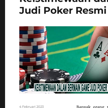
Judi Poker Resmi
Posted
4 Februari 2023
Banyak orang 