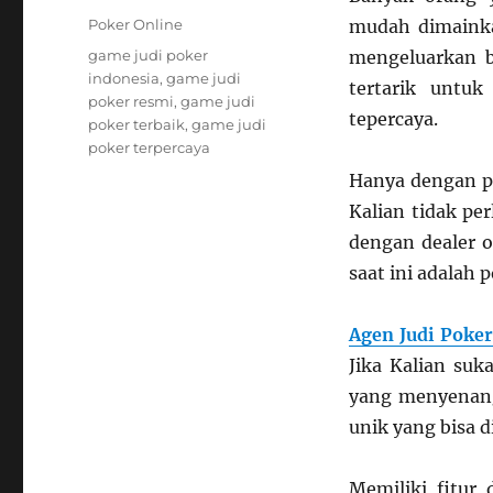
on
Categories
Poker Online
mudah dimainkan
Tags
game judi poker
mengeluarkan b
indonesia
,
game judi
tertarik untu
poker resmi
,
game judi
tepercaya.
poker terbaik
,
game judi
poker terpercaya
Hanya dengan pr
Kalian tidak pe
dengan dealer o
saat ini adalah p
Agen Judi Poker
Jika Kalian suk
yang menyenang
unik yang bisa d
Memiliki fitur