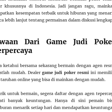
r khususnya di Indonesia. Jadi jangan ragu, maink
apatkan kesempatan terbaik untuk hiburan yang menar
ca lebih lanjut tentang permainan dalam diskusi lengkap
ewaan Dari Game Judi Poke
erpercaya
ta ketahui bersama sekarang bermain dengan agen res
gatlah mudah. Dealer
game judi poker resmi
ini memili
n taruhan online yang bisa di mainkan dengan mudah.
tarik untuk bermain, segera daftar dengan agen teperca
ti banyak keuntungan. Hanya di sini pemain bi
buran menarik setiap hari dan mendapatkan keuntung