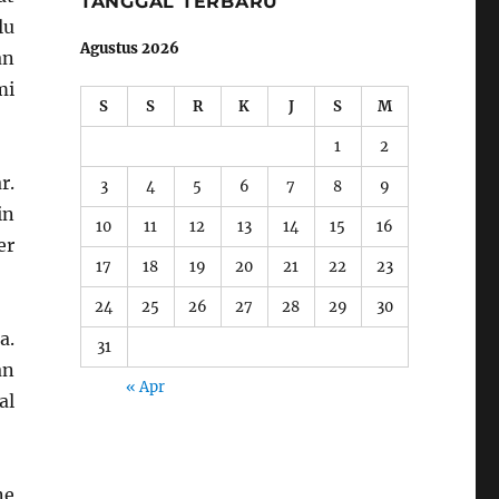
TANGGAL TERBARU
lu
Agustus 2026
an
mi
S
S
R
K
J
S
M
1
2
r.
3
4
5
6
7
8
9
in
10
11
12
13
14
15
16
er
17
18
19
20
21
22
23
24
25
26
27
28
29
30
a.
31
an
« Apr
al
ne