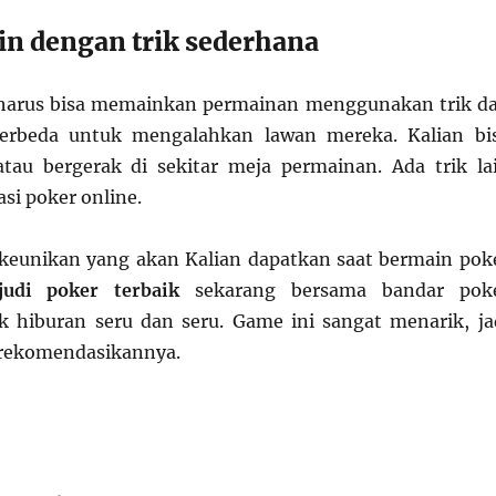
in dengan trik sederhana
n harus bisa memainkan permainan menggunakan trik d
berbeda untuk mengalahkan lawan mereka. Kalian bi
tau bergerak di sekitar meja permainan. Ada trik la
si poker online.
n keunikan yang akan Kalian dapatkan saat bermain pok
udi poker terbaik
sekarang bersama bandar pok
k hiburan seru dan seru. Game ini sangat menarik, ja
rekomendasikannya.