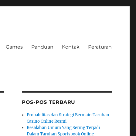
Games
Panduan
Kontak
Peraturan
POS-POS TERBARU
Probabilitas dan Strategi Bermain Taruhan
Casino Online Resmi
Kesalahan Umum Yang Sering Terjadi
Dalam Taruhan Sportsbook Online