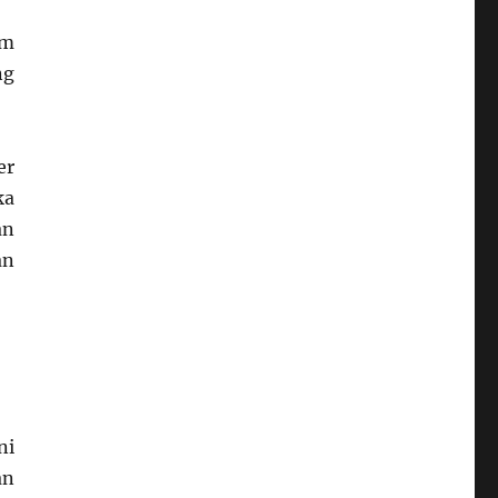
am
ng
er
ka
an
an
ni
an