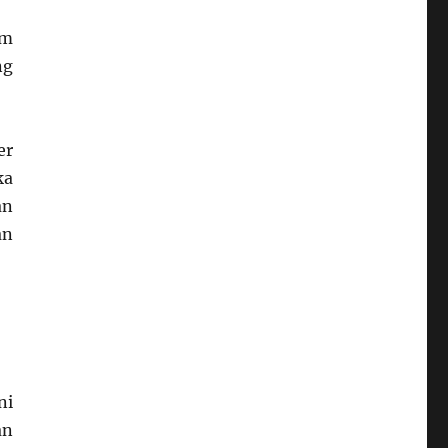
am
ng
er
ka
an
an
ni
an