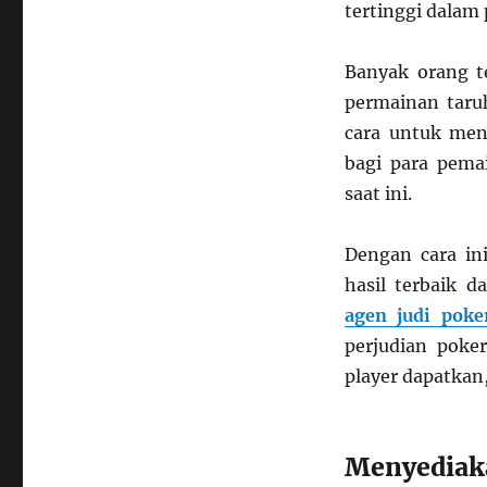
tertinggi dalam
Banyak orang t
permainan taru
cara untuk men
bagi para pema
saat ini.
Dengan cara in
hasil terbaik d
agen judi poke
perjudian poker
player dapatkan,
Menyediaka