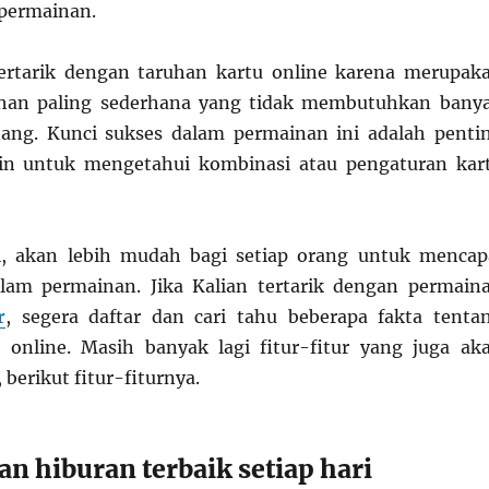
 permainan.
ertarik dengan taruhan kartu online karena merupak
han paling sederhana yang tidak membutuhkan bany
ang. Kunci sukses dalam permainan ini adalah penti
in untuk mengetahui kombinasi atau pengaturan kar
i, akan lebih mudah bagi setiap orang untuk mencap
alam permainan. Jika Kalian tertarik dengan permain
r
, segera daftar dan cari tahu beberapa fakta tenta
 online. Masih banyak lagi fitur-fitur yang juga ak
 berikut fitur-fiturnya.
n hiburan terbaik setiap hari