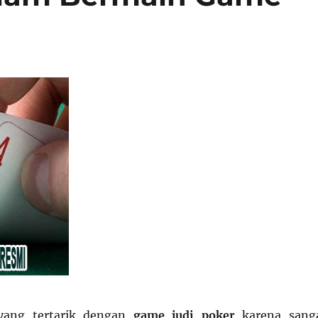
yang tertarik dengan
game judi poker
karena sang