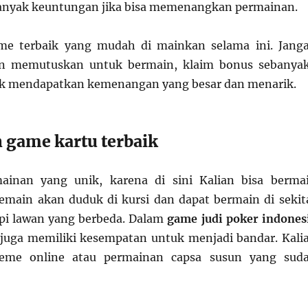
nyak keuntungan jika bisa memenangkan permainan.
game terbaik yang mudah di mainkan selama ini. Jang
ian memutuskan untuk bermain, klaim bonus sebanya
k mendapatkan kemenangan yang besar dan menarik.
game kartu terbaik
ainan yang unik, karena di sini Kalian bisa berma
emain akan duduk di kursi dan dapat bermain di sekit
i lawan yang berbeda. Dalam
game judi poker indones
 juga memiliki kesempatan untuk menjadi bandar. Kali
ceme online atau permainan capsa susun yang sud