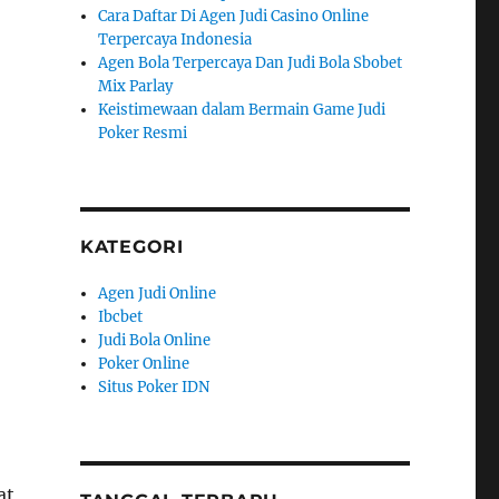
Cara Daftar Di Agen Judi Casino Online
Terpercaya Indonesia
Agen Bola Terpercaya Dan Judi Bola Sbobet
Mix Parlay
Keistimewaan dalam Bermain Game Judi
Poker Resmi
KATEGORI
Agen Judi Online
Ibcbet
Judi Bola Online
Poker Online
Situs Poker IDN
at