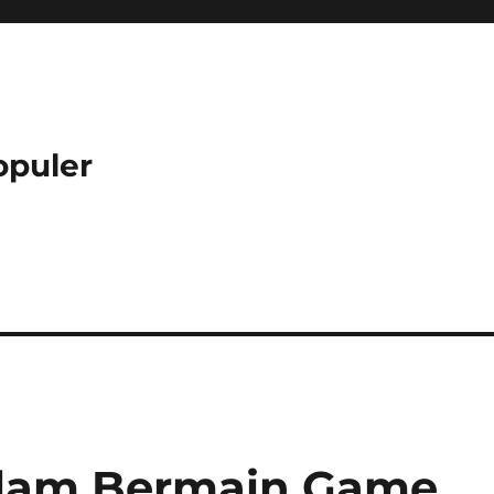
opuler
alam Bermain Game