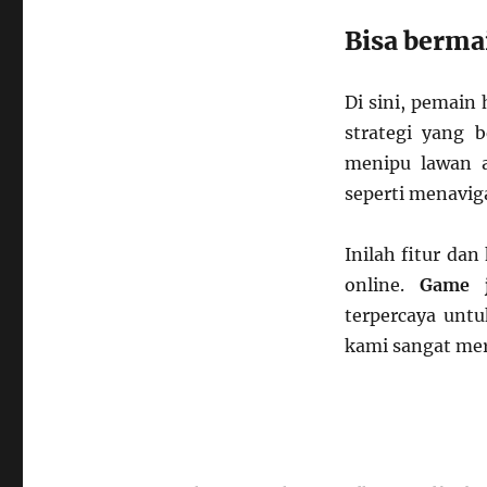
Bisa berma
Di sini, pemai
strategi yang 
menipu lawan a
seperti menaviga
Inilah fitur da
online.
Game j
terpercaya untu
kami sangat me