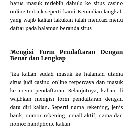
harus masuk terlebih dahulu ke situs casino
online terbaik seperti kami. Kemudian langkah
yang wajib kalian lakukan ialah mencari menu
daftar pada halaman beranda situs
Mengisi Form Pendaftaran Dengan
Benar dan Lengkap
Jika kalian sudah masuk ke halaman utama
situs judi casino online terpercaya dan masuk
ke menu pendaftaran. Selanjutnya, kalian di
wajibkan mengisi form pendaftaran dengan
data diri kalian. Seperti nama rekening, jenis
bank, nomor rekening, email aktif, nama dan
nomor handphone kalian.