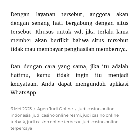
Dengan layanan tersebut, anggota akan
dengan senang hati bergabung dengan situs
tersebut. Khusus untuk wd, jika terlalu lama
member akan berfikir bahwa situs tersebut
tidak mau membayar penghasilan membernya.
Dan dengan cara yang sama, jika itu adalah
hatimu, kamu tidak ingin itu menjadi
kenyataan. Anda dapat mengunduh aplikasi
WhatsApp.
Posted
6 Mei 2023
Categories
Agen Judi Online
Tags
judi casino online
on
indonesia
,
judi casino online resmi
,
judi casino online
terbaik
,
judi casino online terbesar
,
judi casino online
terpercaya