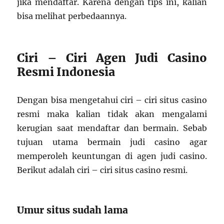
jika mendaftar. Karena dengan tips ini, kalian
bisa melihat perbedaannya.
Ciri – Ciri Agen Judi Casino
Resmi Indonesia
Dengan bisa mengetahui ciri – ciri situs casino
resmi maka kalian tidak akan mengalami
kerugian saat mendaftar dan bermain. Sebab
tujuan utama bermain judi casino agar
memperoleh keuntungan di agen judi casino.
Berikut adalah ciri – ciri situs casino resmi.
Umur situs sudah lama