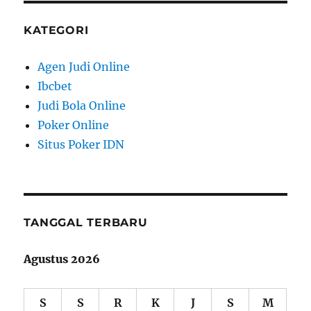
KATEGORI
Agen Judi Online
Ibcbet
Judi Bola Online
Poker Online
Situs Poker IDN
TANGGAL TERBARU
Agustus 2026
S
S
R
K
J
S
M