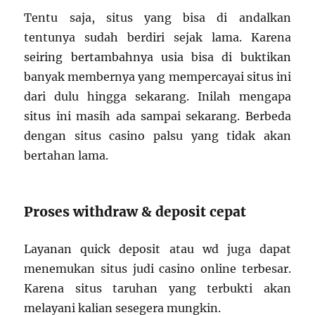
Tentu saja, situs yang bisa di andalkan
tentunya sudah berdiri sejak lama. Karena
seiring bertambahnya usia bisa di buktikan
banyak membernya yang mempercayai situs ini
dari dulu hingga sekarang. Inilah mengapa
situs ini masih ada sampai sekarang. Berbeda
dengan situs casino palsu yang tidak akan
bertahan lama.
Proses withdraw & deposit cepat
Layanan quick deposit atau wd juga dapat
menemukan situs judi casino online terbesar.
Karena situs taruhan yang terbukti akan
melayani kalian sesegera mungkin.