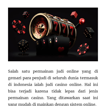
Salah satu permainan judi online yang di
gemari para penjudi di seluruh dunia termasuk
di indonesia ialah judi casino online. Hal ini
bisa terjadi karena tidak lepas dari jenis
permainan casino. Yang ditawarkan saat ini
yang mudah di mainkan dengan sistem online.